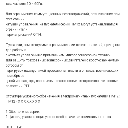
тока частоты 50 и 60Гц.
Для ограничения коммутационных перенапряжений, возникающих при
отключении
катушек управления, на пускатели серий ПМ12 могут устанавливаться
ограничители
перенапряжений ОПН.
Пускатели, комплектуемые ограничителями перенапряжений, пригодны
для работы в
системах управления с применением микропроцессорной техники.
Для защиты трехфазных асинхронных двигателей с короткозамкнутым
ротором от
перегрузок недопустимой продолжительности и от токов, возникающих
при обрыве
одной из фаз, предназначены трехполюсные электротепловые токовые
реле серии РТТ.
Структура условного обозначения электромагнитных пускателей ПМ12:
ПМ12 - Х Х Х Х Х Х Х Х
1 Обозначение серии:
2 Цифры, указывающие условное обозначение номинального тока:
010 —10А;