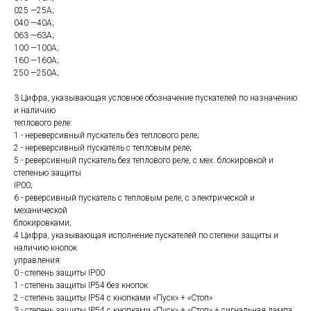
025 —25А;
040 —40А;
063 —63А;
100 —100А;
160 —160А;
250 —250А;
3 Цифра, указывающая условное обозначение пускателей по назначению
и наличию
теплового реле:
1 - нереверсивный пускатель без теплового реле;
2 - нереверсивный пускатель с тепловым реле;
5 - реверсивный пускатель без теплового реле, с мех. блокировкой и
степенью защиты
IP00;
6 - реверсивный пускатель с тепловым реле, с электрической и
механической
блокировками;
4 Цифра, указывающая исполнение пускателей по степени защиты и
наличию кнопок
управления:
0 - степень защиты IP00
1 - степень защиты IP54 без кнопок
2 - степень защиты IP54 с кнопками «Пуск» + «Стоп»
3 - степень защиты IP54 с кнопками «Пуск» + «Стоп» + сигнальная лампа